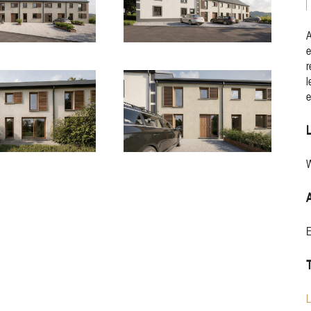
A
e
r
l
e
W
E
L