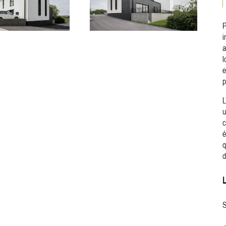
P
i
a
l
e
p
L
u
c
é
q
d
S